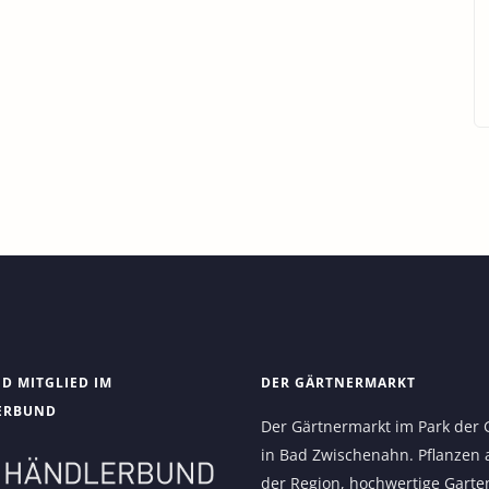
ND MITGLIED IM
DER GÄRTNERMARKT
ERBUND
Der Gärtnermarkt im Park der 
in Bad Zwischenahn. Pflanzen 
der Region, hochwertige Garte