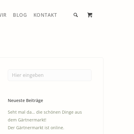
WIR
BLOG
KONTAKT
Mein Account
E
Warenkorb
ER®
Kasse
Alle Produkte
ZUHAUSE
Kugeln
GENUSS
Gestelle
Neueste Beiträge
GARTEN
Zubehör
Seht mal da… die schönen Dinge aus
E GARTENWERKZEUGE
dem Gärtnermarkt!
Der Gärtnermarkt ist online.
EN, ERNTEN