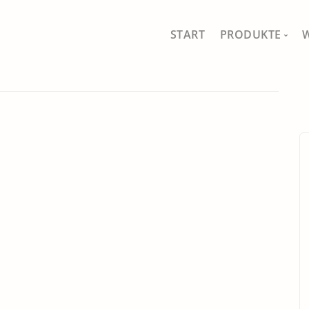
START
PRODUKTE
MEIN SHOP
ALLE PRODUKT
FISCHFERNSEH
SCHÖNES FÜR 
GAUMEN UND 
DRAUSSEN IM 
TRADITIONELL
SÄEN, PFLANZ