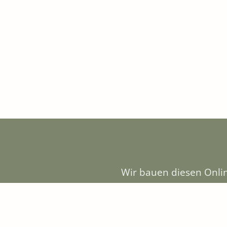
GAUMEN UND GENUSS
12,90
€
Wir bauen diesen Onlin
gern. In unserem g