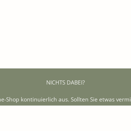
NICHTS DABEI?
e-Shop kontinuierlich aus. Sollten Sie etwas vermi
roßen Sortiment im Gärtnermarkt Bad Zwischenahn
bestimmt fündig.