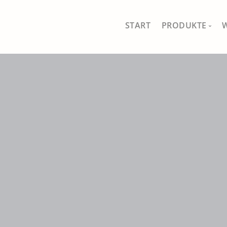
START
PRODUKTE
MEIN SHOP
ALLE PRODUKT
FISCHFERNSEH
SCHÖNES FÜR 
GAUMEN UND 
DRAUSSEN IM 
TRADITIONELL
SÄEN, PFLANZ