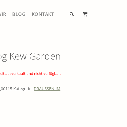
WIR
BLOG
KONTAKT
Mein Account
E
og Kew Garden
Warenkorb
ER®
Kasse
Alle Produkte
ZUHAUSE
zeit ausverkauft und nicht verfügbar.
Kugeln
GENUSS
00115
Kategorie:
DRAUSSEN IM
Gestelle
GARTEN
Zubehör
E GARTENWERKZEUGE
EN, ERNTEN