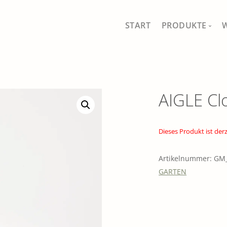
START
PRODUKTE
MEIN SHOP
ALLE PRODUKT
AIGLE Cl
FISCHFERNSEH
SCHÖNES FÜR 
Dieses Produkt ist der
GAUMEN UND 
Artikelnummer:
GM_
GARTEN
DRAUSSEN IM 
TRADITIONELL
SÄEN, PFLANZ