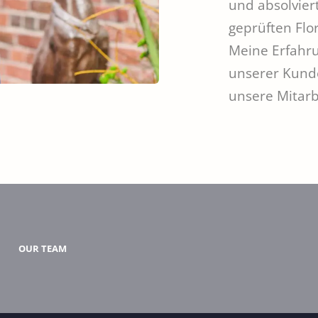
und absolviert
ERQUICKENDES
geprüften Flo
Meine Erfahru
GUTSCHEINE
unserer Kunde
unsere Mitarb
OUR TEAM