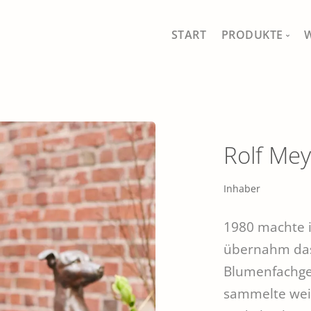
START
PRODUKTE
MEIN SHOP
ALLE PRODUKT
Rolf Mey
FISCHFERNSEH
SCHÖNES FÜR 
Inhaber
GAUMEN UND 
1980 machte i
DRAUSSEN IM 
übernahm das 
Blumenfachges
TRADITIONELL
sammelte wei
SÄEN, PFLANZ