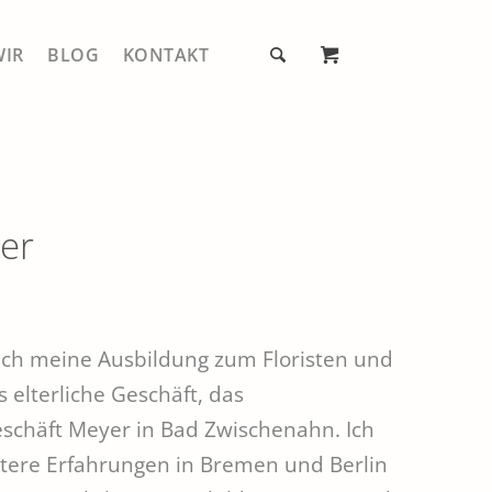
WIR
BLOG
KONTAKT
Mein Account
E
Warenkorb
er
ER®
Kasse
Alle Produkte
ZUHAUSE
Kugeln
GENUSS
Gestelle
ch meine Ausbildung zum Floristen und
GARTEN
elterliche Geschäft, das
Zubehör
chäft Meyer in Bad Zwischenahn. Ich
E GARTENWERKZEUGE
tere Erfahrungen in Bremen und Berlin
EN, ERNTEN