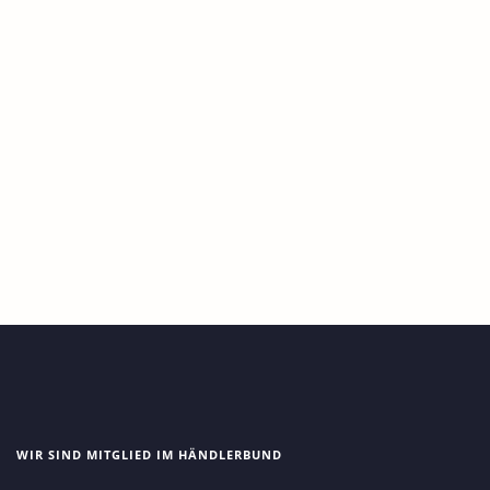
Fischfernseher Kugel 50 cm
FF_Kugeln, FISCHFERNSEHER®
129,00
€
WIR SIND MITGLIED IM HÄNDLERBUND