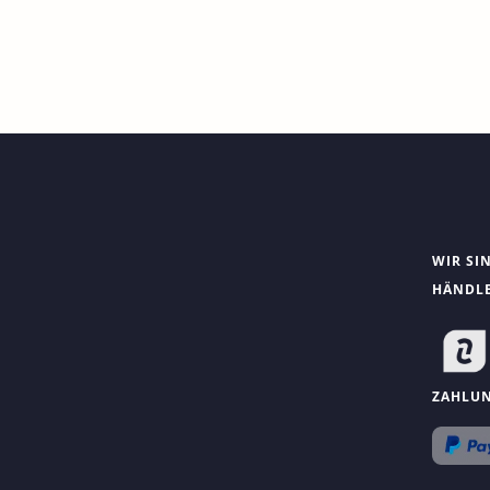
WIR SI
HÄNDL
ZAHLU