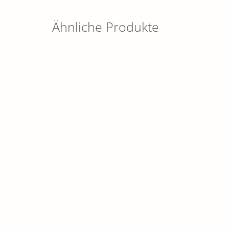
Ähnliche Produkte
Spiegel mit Tiermotiv
Leinwan
SCHÖNES FÜR ZUHAUSE
SCHÖNE
12,90
€
59,90