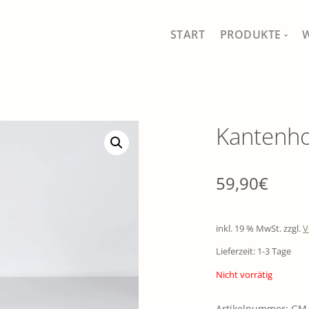
START
PRODUKTE
MEIN SHOP
ALLE PRODUKT
Kantenh
FISCHFERNSEH
SCHÖNES FÜR 
59,90
€
GAUMEN UND 
inkl. 19 % MwSt.
zzgl.
V
DRAUSSEN IM 
Lieferzeit: 1-3 Tage
TRADITIONELL
Nicht vorrätig
SÄEN, PFLANZ
Artikelnummer:
GM_