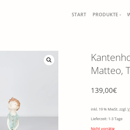
START
PRODUKTE
MEIN SHOP
ALLE PRODUKT
Kantenho
FISCHFERNSEH
Matteo, 
SCHÖNES FÜR 
GAUMEN UND 
139,00
€
DRAUSSEN IM 
inkl. 19 % MwSt.
zzgl.
V
TRADITIONELL
Lieferzeit: 1-3 Tage
SÄEN, PFLANZ
Nicht vorrätig