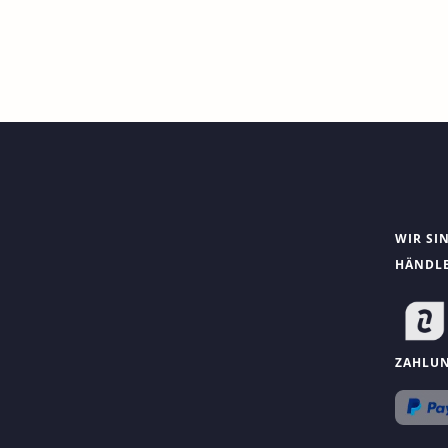
WIR SI
HÄNDL
ZAHLU