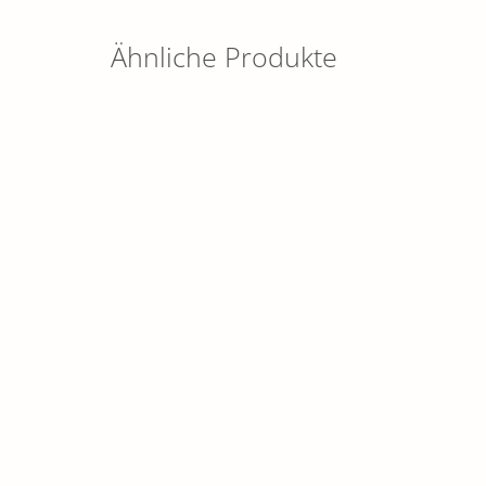
Ähnliche Produkte
Spiegel mit Tiermotiv
Spiegel
SCHÖNES FÜR ZUHAUSE
SCHÖNE
12,90
€
12,90