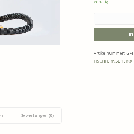
Vorrätig
ERQUICKENDES
GUTSCHEINE
In
Artikelnummer:
GM_
FISCHFERNSEHER®
en
Bewertungen (0)