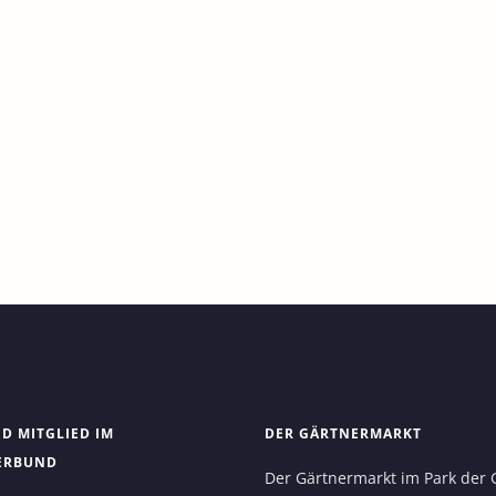
ND MITGLIED IM
DER GÄRTNERMARKT
ERBUND
Der Gärtnermarkt im Park der 