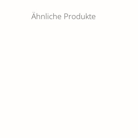
Ähnliche Produkte
Styrori
FISCHF
0,00
€