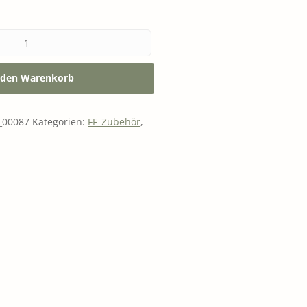
 FÜR GEIST UND SEELE
 den Warenkorb
00087
Kategorien:
FF_Zubehör
,