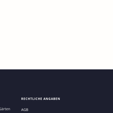
Untergestell 60 cm
FISCHFERNSEHER®, FF_Untergestelle
85,00
€
RECHTLICHE ANGABEN
Gärten
AGB