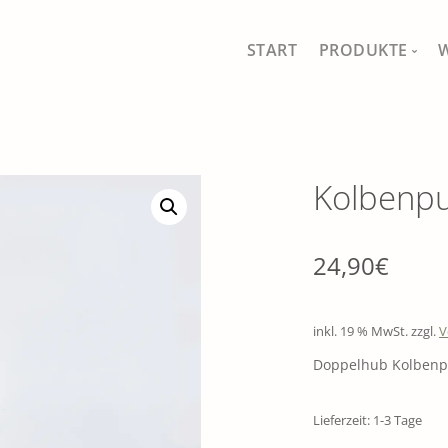
START
PRODUKTE
MEIN SHOP
ALLE PRODUKT
Kolbenp
FISCHFERNSEH
SCHÖNES FÜR 
24,90
€
GAUMEN UND 
inkl. 19 % MwSt.
zzgl.
V
DRAUSSEN IM 
Doppelhub Kolben
TRADITIONELL
Lieferzeit: 1-3 Tage
SÄEN, PFLANZ