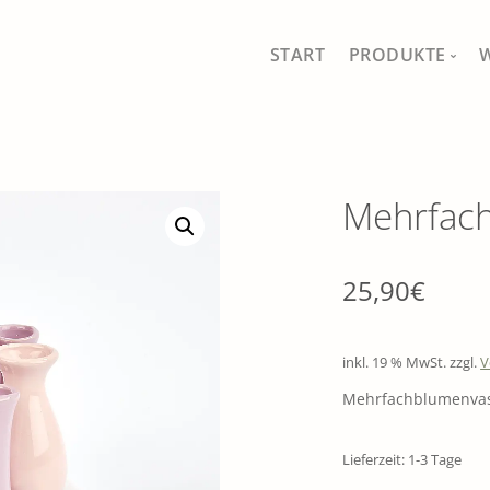
START
PRODUKTE
MEIN SHOP
ALLE PRODUKT
Mehrfac
FISCHFERNSEH
SCHÖNES FÜR 
25,90
€
GAUMEN UND 
inkl. 19 % MwSt.
zzgl.
V
DRAUSSEN IM 
Mehrfachblumenva
TRADITIONELL
Lieferzeit: 1-3 Tage
SÄEN, PFLANZ