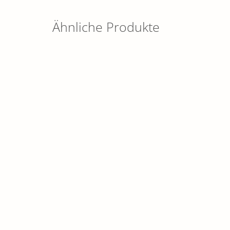
Ähnliche Produkte
Leinwandbild mit Tiermotiv
Gans
SCHÖNES FÜR ZUHAUSE
SCHÖNE
59,90
€
19,90