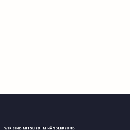
Untergestell 95 cm
FISCHFERNSEHER®, FF_Untergestelle
120,00
€
WIR SIND MITGLIED IM HÄNDLERBUND